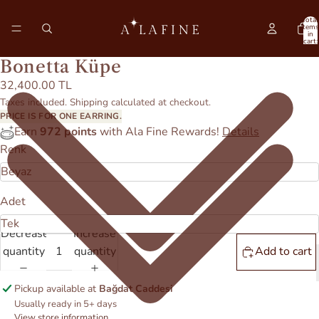
Total
items
in
cart:
0
Bonetta Küpe
32,400.00 TL
Taxes included. Shipping calculated at checkout.
PRICE IS FOR ONE EARRING.
Earn
972 points
with Ala Fine Rewards!
Details
Renk
Adet
Decrease
Increase
quantity
quantity
Add to cart
Pickup available at
Bağdat Caddesi
Usually ready in 5+ days
View store information