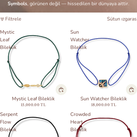
Symbols
, görünen değil — hissedilen bir dünyaya aittir.
Filtrele
Sütun ızgaras
Mystic
Sun
Leaf
Watcher
Bileklik
Bileklik
Mystic Leaf Bileklik
Sun Watcher Bileklik
15,000.00 TL
18,000.00 TL
Serpent
Crowded
Flow
Heart
Bileklik
Bileklik