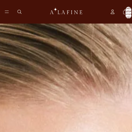
Sepette
topla
ürün
sayısı: