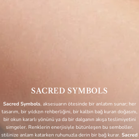
SACRED SYMBOLS
Sacred Symbols
, aksesuarın ötesinde bir anlatım sunar; her
tasarım, bir yıldızın rehberliğini, bir kalbin bağ kuran doğasını,
bir okun kararlı yönünü ya da bir dalganın akışa teslimiyetini
simgeler. Renklerin enerjisiyle bütünleşen bu semboller,
stilinize anlam katarken ruhunuzla derin bir bağ kurar.
Sacred