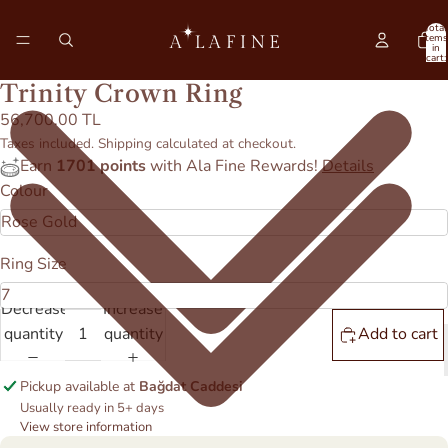
Total
items
in
cart:
0
Trinity Crown Ring
56,700.00 TL
Taxes included. Shipping calculated at checkout.
Earn
1701 points
with Ala Fine Rewards!
Details
Colour
Ring Size
Decrease
Increase
quantity
quantity
Add to cart
Pickup available at
Bağdat Caddesi
Usually ready in 5+ days
View store information