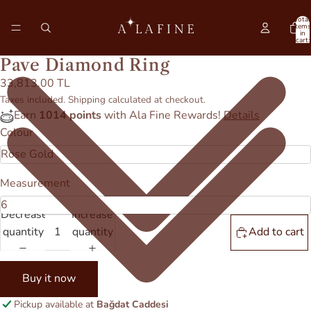
Total
items
in
cart:
0
Pave Diamond Ring
33,813.00 TL
Taxes included. Shipping calculated at checkout.
Earn
1014 points
with Ala Fine Rewards!
Details
Colour
Measurement
Decrease
Increase
quantity
quantity
Add to cart
Buy it now
Pickup available at
Bağdat Caddesi