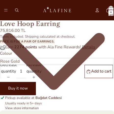
Total
items
in
cart:
0
Love Hoop Earring
75,816.00 TL
Taxes included. Shipping calculated at checkout.
PRICE IS FOR A PAIR OF EARRINGS.
Earn
2274 points
with Ala Fine Rewards!
Details
Colour
Decrease
Increase
quantity
quantity
Add to cart
Buy it now
Pickup available at
Bağdat Caddesi
Usually ready in 5+ days
View store information