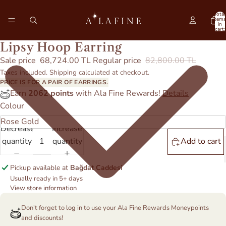
Total
items
in
cart:
0
Lipsy Hoop Earring
Sale price
68,724.00 TL
Regular price
82,800.00 TL
Taxes included. Shipping calculated at checkout.
PRICE IS FOR A PAIR OF EARRINGS.
Earn
2062 points
with Ala Fine Rewards!
Details
Colour
Decrease
Increase
quantity
quantity
Add to cart
Pickup available at
Bağdat Caddesi
Usually ready in 5+ days
View store information
Don't forget to
log in
to use your Ala Fine Rewards Moneypoints
and discounts!