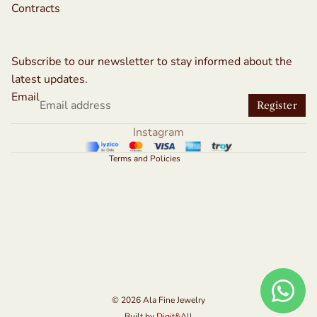
Contracts
Refund policy
Privacy policy
Subscribe to our newsletter to stay informed about the
Terms of service
latest updates.
Shipping policy
Email
Register
Contact information
Instagram
Legal notice
Terms and Policies
© 2026
Ala Fine Jewelry
Built by
Digit&All