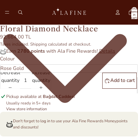
Total
items
in
cart:
0
Floral Diamond Necklace
92,664.00 TL
Taxes included. Shipping calculated at checkout.
Earn
2780 points
with Ala Fine Rewards!
Details
Colour
Decrease
Increase
quantity
quantity
Add to cart
Pickup available at
Bağdat Caddesi
Usually ready in 5+ days
View store information
Don't forget to
log in
to use your Ala Fine Rewards Moneypoints
and discounts!