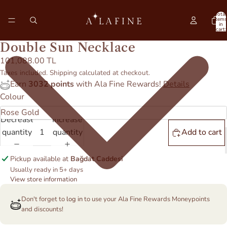
Total
items
in
cart:
0
Double Sun Necklace
101,088.00 TL
Taxes included. Shipping calculated at checkout.
Earn
3032 points
with Ala Fine Rewards!
Details
Colour
Decrease
Increase
quantity
quantity
Add to cart
Pickup available at
Bağdat Caddesi
Usually ready in 5+ days
View store information
Don't forget to
log in
to use your Ala Fine Rewards Moneypoints
and discounts!