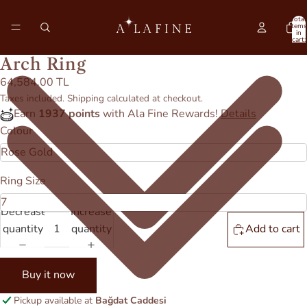
Total
items
in
cart:
0
Arch Ring
64,584.00 TL
Taxes included. Shipping calculated at checkout.
Earn
1937 points
with Ala Fine Rewards!
Details
Colour
Ring Size
Decrease
Increase
quantity
quantity
Add to cart
Buy it now
Pickup available at
Bağdat Caddesi